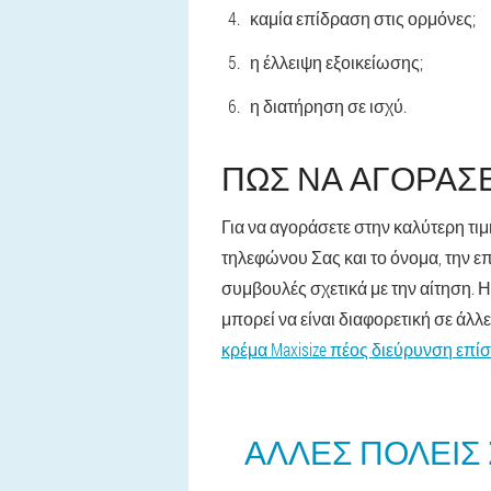
καμία επίδραση στις ορμόνες;
η έλλειψη εξοικείωσης;
η διατήρηση σε ισχύ.
ΠΏΣ ΝΑ ΑΓΟΡΆΣΕ
Για να αγοράσετε στην καλύτερη τι
τηλεφώνου Σας και το όνομα, την επ
συμβουλές σχετικά με την αίτηση. 
μπορεί να είναι διαφορετική σε άλλ
κρέμα Maxisize πέος διεύρυνση επί
ΆΛΛΕΣ ΠΌΛΕΙΣ