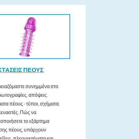
ΤΆΣΕΙΣ ΠΈΟΥΣ
χρειαζόμαστε συνημμένα στο
φωτογραφίες, απόψεις.
ατα πέους - τύποι, σχήματα,
ευαστές. Πώς να
οποιήσετε το εξάρτημα
σης πέους, υπάρχουν
είξεις, πλεονεκτήματα και