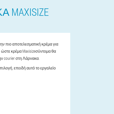
 MAXISIZE
την πιο αποτελεσματική κρέμα για
, ώστε κρέμα Maxisizeσύντομα θα
ν courier στη Λάρνακα.
πιλογή, επειδή αυτό το εργαλείο