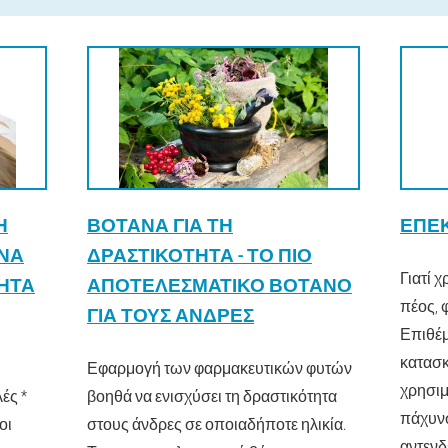
Ή
ΒΌΤΑΝΑ ΓΙΑ ΤΗ
ΕΠΕΚ
 ΝΑ
ΔΡΑΣΤΙΚΌΤΗΤΑ - ΤΟ ΠΙΟ
Γιατί 
ΤΗΤΑ
ΑΠΟΤΕΛΕΣΜΑΤΙΚΌ ΒΌΤΑΝΟ
πέος, 
ΓΙΑ ΤΟΥΣ ΆΝΔΡΕΣ
Επιθέμ
κατασκ
Εφαρμογή των φαρμακευτικών φυτών
χρησιμ
ές *
βοηθά να ενισχύσει τη δραστικότητα
πάχυν
οι
στους άνδρες σε οποιαδήποτε ηλικία.
αντενδ