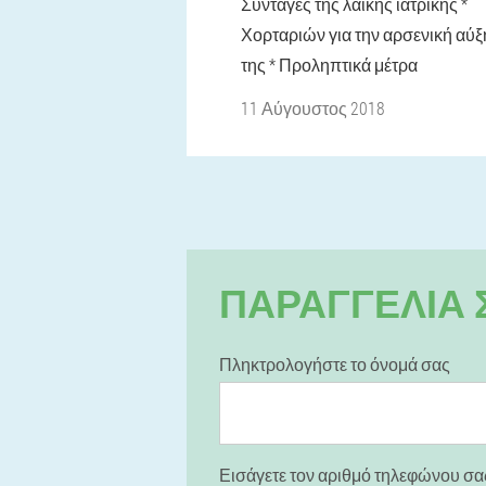
Συνταγές της λαϊκής ιατρικής *
Χορταριών για την αρσενική αύ
της * Προληπτικά μέτρα
11 Αύγουστος 2018
ΠΑΡΑΓΓΕΛΊΑ Σ
Πληκτρολογήστε το όνομά σας
Εισάγετε τον αριθμό τηλεφώνου σα