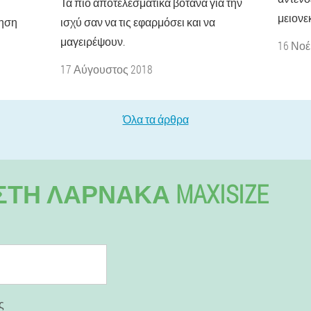
Τα πιο αποτελεσματικά βότανα για την
μειονε
ξηση
ισχύ σαν να τις εφαρμόσει και να
μαγειρέψουν.
16 Νοέ
17 Αύγουστος 2018
Όλα τα άρθρα
ΤΗ ΛΆΡΝΑΚΑ MAXISIZE
ς