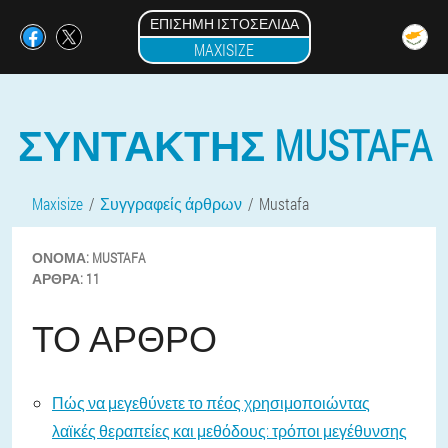
ΕΠΊΣΗΜΗ ΙΣΤΟΣΕΛΊΔΑ
MAXISIZE
ΣΥΝΤΆΚΤΗΣ MUSTAFA
Maxisize
Συγγραφείς άρθρων
Mustafa
ΌΝΟΜΑ:
MUSTAFA
ΆΡΘΡΑ:
11
ΤΟ ΆΡΘΡΟ
Πώς να μεγεθύνετε το πέος χρησιμοποιώντας
λαϊκές θεραπείες και μεθόδους: τρόποι μεγέθυνσης