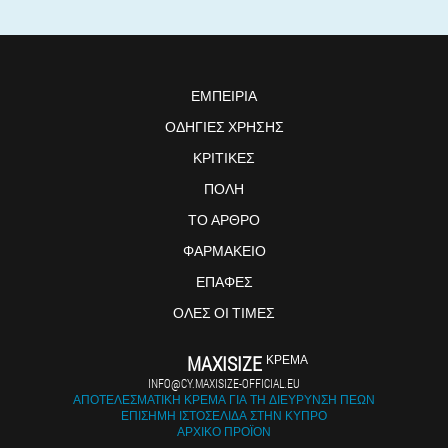
ΕΜΠΕΙΡΊΑ
ΟΔΗΓΊΕΣ ΧΡΉΣΗΣ
ΚΡΙΤΙΚΈΣ
ΠΌΛΗ
ΤΟ ΆΡΘΡΟ
ΦΑΡΜΑΚΕΊΟ
ΕΠΑΦΈΣ
ΌΛΕΣ ΟΙ ΤΙΜΈΣ
MAXISIZE
ΚΡΈΜΑ
INFO@CY.MAXISIZE-OFFICIAL.EU
ΑΠΟΤΕΛΕΣΜΑΤΙΚΉ ΚΡΈΜΑ ΓΙΑ ΤΗ ΔΙΕΎΡΥΝΣΗ ΠΕΏΝ
ΕΠΊΣΗΜΗ ΙΣΤΟΣΕΛΊΔΑ ΣΤΗΝ ΚΎΠΡΟ
ΑΡΧΙΚΌ ΠΡΟΪΌΝ