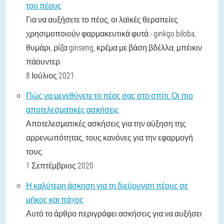
του πέους
Για να αυξήσετε το πέος, οι λαϊκές θεραπείες
χρησιμοποιούν φαρμακευτικά φυτά - ginkgo biloba,
θυμάρι, ρίζα ginseng, κρέμα με βάση βδέλλα, μπέικιν
πάουντερ.
8 Ιούλιος 2021
Πώς να μεγεθύνετε το πέος σας στο σπίτι: Οι πιο
αποτελεσματικές ασκήσεις
Αποτελεσματικές ασκήσεις για την αύξηση της
αρρενωπότητας, τους κανόνες για την εφαρμογή
τους.
1 Σεπτέμβριος 2020
Η καλύτερη άσκηση για τη διεύρυνση πέους σε
μήκος και πάχος
Αυτό το άρθρο περιγράφει ασκήσεις για να αυξήσει